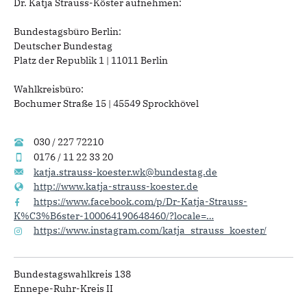
Dr. Katja Strauss-Köster aufnehmen:
Bundestagsbüro Berlin:
Deutscher Bundestag
Platz der Republik 1 | 11011 Berlin
Wahlkreisbüro:
Bochumer Straße 15 |
45549 Sprockhövel
030 / 227 72210
0176 / 11 22 33 20
katja.strauss-koester.wk@bundestag.de
http://www.katja-strauss-koester.de
https://www.facebook.com/p/Dr-Katja-Strauss-
K%C3%B6ster-100064190648460/?locale=…
https://www.instagram.com/katja_strauss_koester/
Bundestagswahlkreis 138
Ennepe-Ruhr-Kreis II