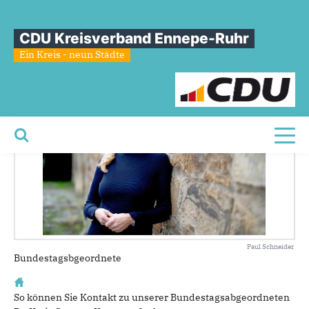
Sie sind hier
»
Dr. Katja Strauss-Köster MdB
CDU Kreisverband Ennepe-Ruhr
Dr.
Katja
Strauss-Köster
MdB
Ein Kreis - neun Städte
Toggl
Paul Schneider
Bundestagsbgeordnete
So können Sie Kontakt zu unserer Bundestagsabgeordneten