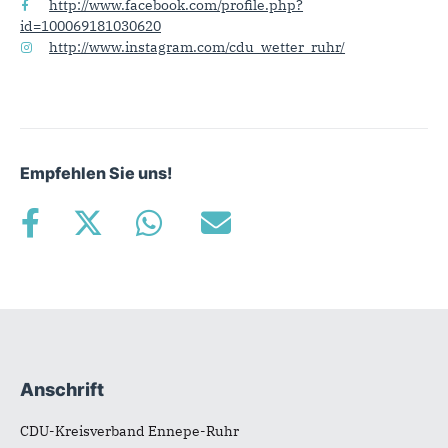
http://www.facebook.com/profile.php?
id=100069181030620
http://www.instagram.com/cdu_wetter_ruhr/
Empfehlen Sie uns!
Anschrift
Fußbereich
CDU-Kreisverband Ennepe-Ruhr