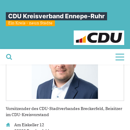
Sie sind hier
»
Alexander Ebbert
CDU Kreisverband Ennepe-Ruhr
Alexander
Ebbert
Ein Kreis - neun Städte
Toggl
Vorsitzender des CDU-Stadtverbandes Breckerfeld, Beisitzer
im CDU-Kreisvorstand
Am Eiskeller 12