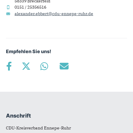
58339 Breckerfeld
0151 / 25356516
alexander.ebbert@cdu-ennepe-ruhr.de
Empfehlen Sie uns!
Anschrift
Fußbereich
CDU-Kreisverband Ennepe-Ruhr