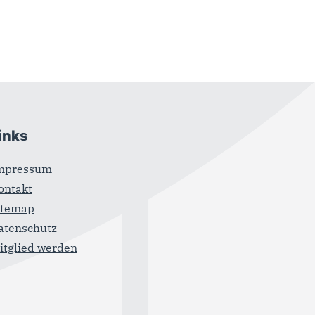
inks
mpressum
ontakt
itemap
atenschutz
itglied werden