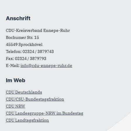
Anschrift
Fußbereich
CDU-Kreisverband Ennepe-Ruhr
Bochumer Str. 15
45549
Sprockhövel
Telefon:
02324 / 3879743
Fax:
02324 / 3879793
E-Mail:
info@cdu-ennepe-ruhr.de
Im Web
CDU Deutschlands
CDU/CSU-Bundestagsfraktion
CDU NRW
CDU Landesgruppe-NRW im Bundestag
CDU Landtagsfraktion