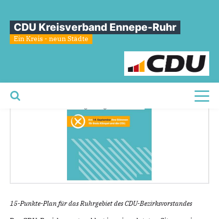
Sie sind hier
»
Chancenregion Ruhr - Ermöglichungsbehörde RVR
CDU Kreisverband Ennepe-Ruhr
Chancenregion
Ruhr
-
Ein Kreis - neun Städte
Ermöglichungsbehörde
RVR
Toggl
15-Punkte-Plan für das Ruhrgebiet des CDU-Bezirksvorstandes